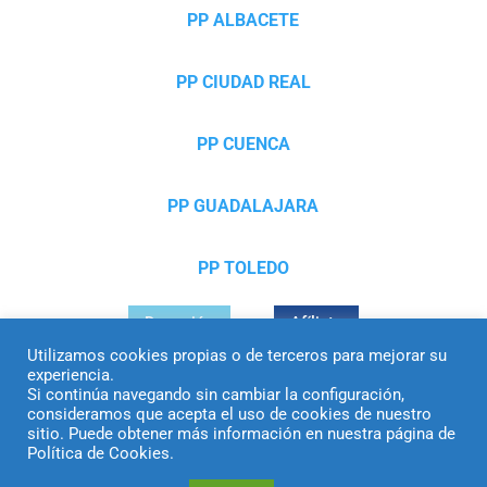
PP ALBACETE
PP CIUDAD REAL
PP CUENCA
PP GUADALAJARA
PP TOLEDO
Donación
Afíliate
Utilizamos cookies propias o de terceros para mejorar su
experiencia.
Si continúa navegando sin cambiar la configuración,
© Partido Popular de Castilla-La Mancha – C/ Colombia,
consideramos que acepta el uso de cookies de nuestro
sitio. Puede obtener más información en nuestra página de
6, 45004, Toledo, Teléfono 925 250 522
Política de Cookies.
El uso de este sitio implica la aceptación del
aviso legal
, la