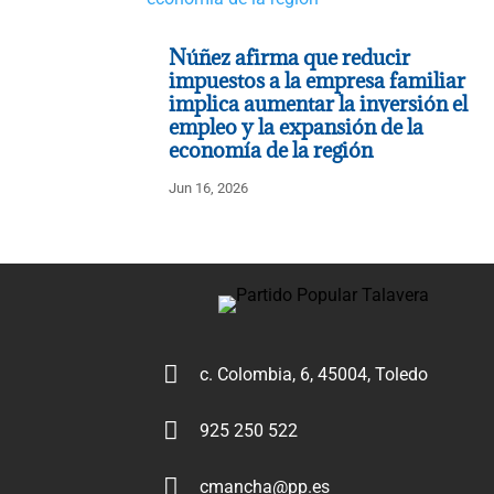
Núñez afirma que reducir
impuestos a la empresa familiar
implica aumentar la inversión el
empleo y la expansión de la
economía de la región
Jun 16, 2026

c. Colombia, 6, 45004, Toledo

925 250 522

cmancha@pp.es