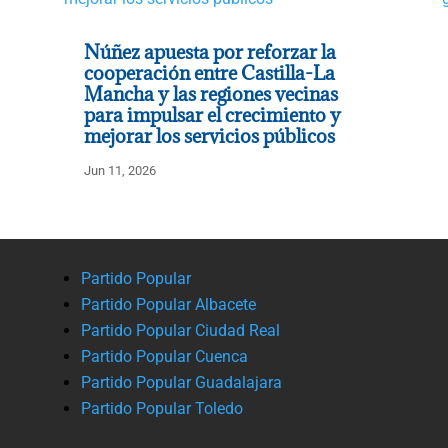
Núñez apuesta por reforzar la
cooperación entre Castilla-La
Mancha y las regiones vecinas
para impulsar el crecimiento y
mejorar los servicios públicos
Jun 11, 2026
Partido Popular
Partido Popular Albacete
Partido Popular Ciudad Real
Partido Popular Cuenca
Partido Popular Guadalajara
Partido Popular Toledo