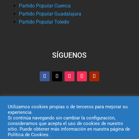
Partido Popular Cuenca
Partido Popular Guadalajara
Partido Popular Toledo
SÍGUENOS
Utilizamos cookies propias o de terceros para mejorar su
experiencia.
Si continúa navegando sin cambiar la configuración,
© Partido Popular de Castilla-La Mancha – C/ Colombia,
consideramos que acepta el uso de cookies de nuestro
sitio. Puede obtener más información en nuestra página de
6, 45004, Toledo, Teléfono 925 250 522
Política de Cookies.
El uso de este sitio implica la aceptación del
aviso legal
, la