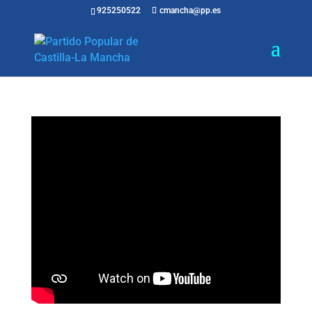
925250522
cmancha@pp.es