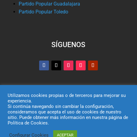
Partido Popular Guadalajara
Partido Popular Toledo
SÍGUENOS
Utilizamos cookies propias o de terceros para mejorar su
experiencia.
Si continúa navegando sin cambiar la configuración,
© Partido Popular de Castilla-La Mancha – C/ Colombia,
consideramos que acepta el uso de cookies de nuestro
sitio. Puede obtener más información en nuestra página de
6, 45004, Toledo, Teléfono 925 250 522
Política de Cookies.
El uso de este sitio implica la aceptación del
aviso legal
, la
política de privacidad
y la
política de cookies
del Partido
Configurar Cookies
ACEPTAR