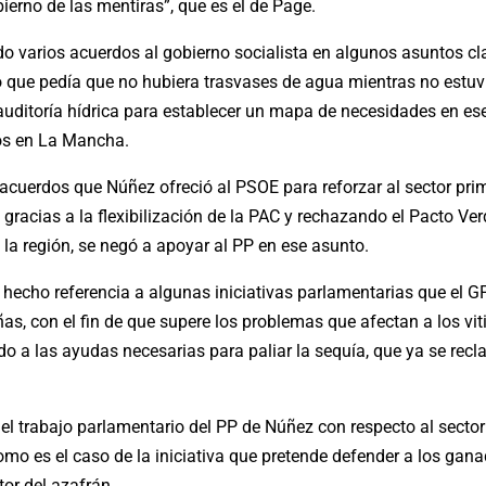
erno de las mentiras”, que es el de Page.
o varios acuerdos al gobierno socialista en algunos asuntos cl
o que pedía que no hubiera trasvases de agua mientras no estuvi
a auditoría hídrica para establecer un mapa de necesidades en e
ios en La Mancha.
 acuerdos que Núñez ofreció al PSOE para reforzar al sector prima
 gracias a la flexibilización de la PAC y rechazando el Pacto Ver
 la región, se negó a apoyar al PP en ese asunto.
hecho referencia a algunas iniciativas parlamentarias que el 
as, con el fin de que supere los problemas que afectan a los vi
ido a las ayudas necesarias para paliar la sequía, que ya se recl
el trabajo parlamentario del PP de Núñez con respecto al sector
mo es el caso de la iniciativa que pretende defender a los gana
tor del azafrán.