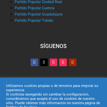
Partido Popular Ciudad Real
Partido Popular Cuenca
Partido Popular Guadalajara
Partido Popular Toledo
SÍGUENOS
Utilizamos cookies propias o de terceros para mejorar su
experiencia.
Si continúa navegando sin cambiar la configuración,
© Partido Popular de Castilla-La Mancha – C/ Colombia,
consideramos que acepta el uso de cookies de nuestro
sitio. Puede obtener más información en nuestra página de
6, 45004, Toledo, Teléfono 925 250 522