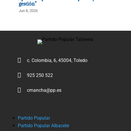
gestión”
Jun 8, 2026

c. Colombia, 6, 45004, Toledo

925 250 522

cmancha@pp.es
Partido Popular
Partido Popular Albacete