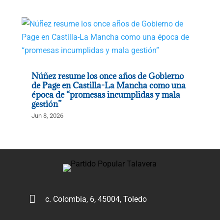
Núñez resume los once años de Gobierno
de Page en Castilla-La Mancha como una
época de “promesas incumplidas y mala
gestión”
Jun 8, 2026

c. Colombia, 6, 45004, Toledo