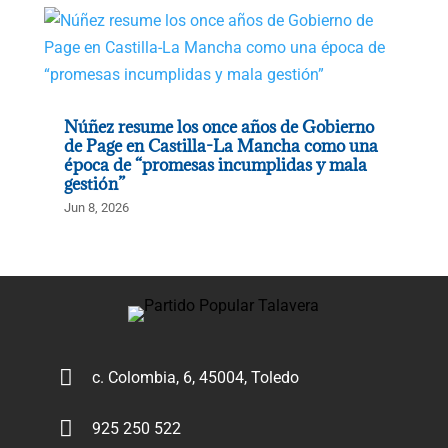
Núñez resume los once años de Gobierno
de Page en Castilla-La Mancha como una
época de “promesas incumplidas y mala
gestión”
Jun 8, 2026

c. Colombia, 6, 45004, Toledo

925 250 522