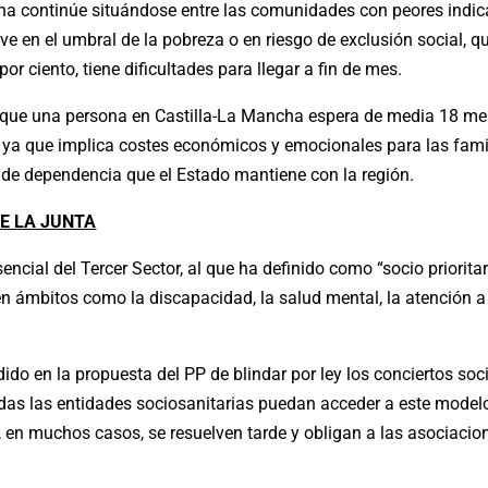
ha continúe situándose entre las comunidades con peores indica
e en el umbral de la pobreza o en riesgo de exclusión social, qu
or ciento, tiene dificultades para llegar a fin de mes.
o que una persona en Castilla-La Mancha espera de media 18 mes
, ya que implica costes económicos y emocionales para las famil
 de dependencia que el Estado mantiene con la región.
DE LA JUNTA
encial del Tercer Sector, al que ha definido como “socio prioritar
en ámbitos como la discapacidad, la salud mental, la atención a
cidido en la propuesta del PP de blindar por ley los conciertos so
as las entidades sociosanitarias puedan acceder a este modelo
n muchos casos, se resuelven tarde y obligan a las asociaciones