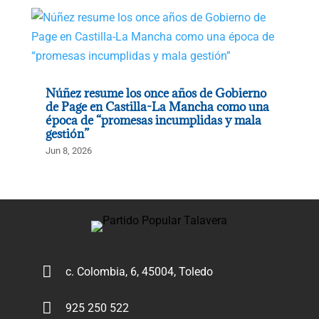
Núñez resume los once años de Gobierno
de Page en Castilla-La Mancha como una
época de “promesas incumplidas y mala
gestión”
Jun 8, 2026

c. Colombia, 6, 45004, Toledo

925 250 522