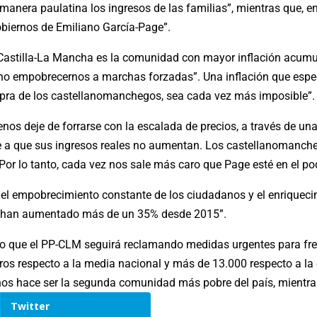
anera paulatina los ingresos de las familias”, mientras que, en 
obiernos de Emiliano García-Page”.
 Castilla-La Mancha es la comunidad con mayor inflación acumu
o empobrecernos a marchas forzadas”. Una inflación que espec
ompra de los castellanomanchegos, sea cada vez más imposible”.
os deje de forrarse con la escalada de precios, a través de una
 a que sus ingresos reales no aumentan. Los castellanomanch
or lo tanto, cada vez nos sale más caro que Page esté en el po
 el empobrecimiento constante de los ciudadanos y el enriqueci
te han aumentado más de un 35% desde 2015”.
o que el PP-CLM seguirá reclamando medidas urgentes para frenar
os respecto a la media nacional y más de 13.000 respecto a la eu
nos hace ser la segunda comunidad más pobre del país, mientra
Twitter