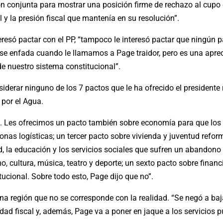
ción conjunta para mostrar una posición firme de rechazo al cup
 y la presión fiscal que mantenía en su resolución”.
teresó pactar con el PP, “tampoco le interesó pactar que ningún
 se enfada cuando le llamamos a Page traidor, pero es una aprec
de nuestro sistema constitucional”.
siderar ninguno de los 7 pactos que le ha ofrecido el president
 por el Agua.
E. Les ofrecimos un pacto también sobre economía para que lo
onas logísticas; un tercer pacto sobre vivienda y juventud reform
d, la educación y los servicios sociales que sufren un abandono
 cultura, música, teatro y deporte; un sexto pacto sobre financ
tucional. Sobre todo esto, Page dijo que no”.
na región que no se corresponde con la realidad. “Se negó a ba
d fiscal y, además, Page va a poner en jaque a los servicios pú