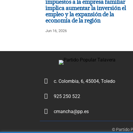
impuestos a la empresa familiar
implica aumentar la inversión el
empleo y la expansión de la
economía de la región
Jun 16, 2026

c. Colombia, 6, 45004, Toledo

925 250 522

cmancha@pp.es
© Partido P