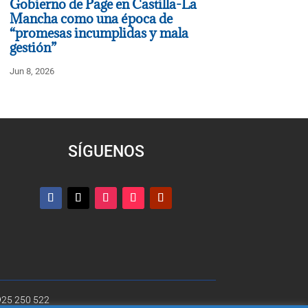
Gobierno de Page en Castilla-La
Mancha como una época de
“promesas incumplidas y mala
gestión”
Jun 8, 2026
SÍGUENOS
 925 250 522