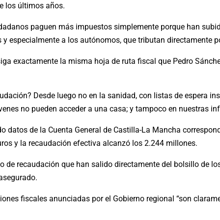
de los últimos años.
ciudadanos paguen más impuestos simplemente porque han subido l
es y especialmente a los autónomos, que tributan directamente p
“siga exactamente la misma hoja de ruta fiscal que Pedro Sánche
dación? Desde luego no en la sanidad, con listas de espera in
óvenes no pueden acceder a una casa; y tampoco en nuestras inf
o datos de la Cuenta General de Castilla-La Mancha correspond
uros y la recaudación efectiva alcanzó los 2.244 millones.
 de recaudación que han salido directamente del bolsillo de l
 asegurado.
iones fiscales anunciadas por el Gobierno regional “son clarame