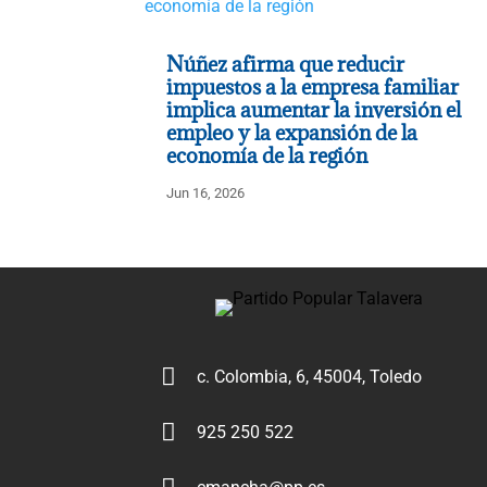
Núñez afirma que reducir
impuestos a la empresa familiar
implica aumentar la inversión el
empleo y la expansión de la
economía de la región
Jun 16, 2026

c. Colombia, 6, 45004, Toledo

925 250 522