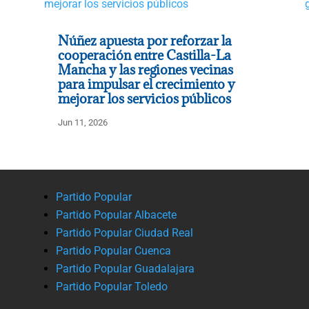
Núñez apuesta por reforzar la
cooperación entre Castilla-La
Mancha y las regiones vecinas
para impulsar el crecimiento y
mejorar los servicios públicos
Jun 11, 2026
Partido Popular
Partido Popular Albacete
Partido Popular Ciudad Real
Partido Popular Cuenca
Partido Popular Guadalajara
Partido Popular Toledo