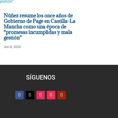
Núñez resume los once años de
Gobierno de Page en Castilla-La
Mancha como una época de
“promesas incumplidas y mala
gestión”
Jun 8, 2026
SÍGUENOS