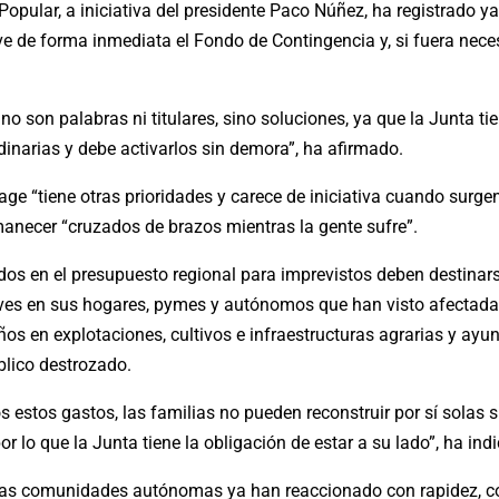
Popular, a iniciativa del presidente Paco Núñez, ha registrado ya
e de forma inmediata el Fondo de Contingencia y, si fuera neces
 son palabras ni titulares, sino soluciones, ya que la Junta ti
inarias y debe activarlos sin demora”, ha afirmado.
ge “tiene otras prioridades y carece de iniciativa cuando surge
necer “cruzados de brazos mientras la gente sufre”.
s en el presupuesto regional para imprevistos deben destinars
aves en sus hogares, pymes y autónomos que han visto afectada 
ños en explotaciones, cultivos e infraestructuras agrarias y ay
blico destrozado.
 estos gastos, las familias no pueden reconstruir por sí solas 
or lo que la Junta tiene la obligación de estar a su lado”, ha ind
ras comunidades autónomas ya han reaccionado con rapidez, c