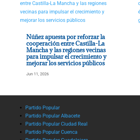
Núñez apuesta por reforzar la
cooperación entre Castilla-La
Mancha y las regiones vecinas
para impulsar el crecimiento y
mejorar los servicios públicos
Jun 11, 2026
Partido Popular
Partido Popular Albacete
Partido Popular Ciudad Real
Partido Popular Cuenca