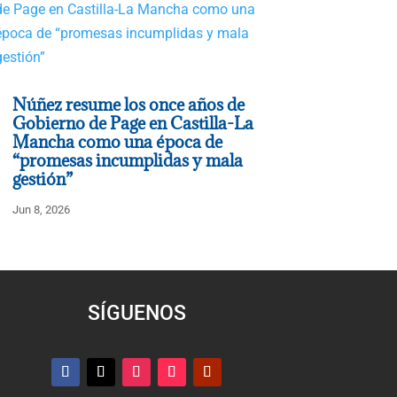
Núñez resume los once años de
Gobierno de Page en Castilla-La
Mancha como una época de
“promesas incumplidas y mala
gestión”
Jun 8, 2026
SÍGUENOS