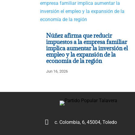
Núñez afirma que reducir
impuestos a la empresa familiar
implica aumentar la inversión el
empleo y la expansión de la
economía de la región
Jun 16, 2026

c. Colombia, 6, 45004, Toledo